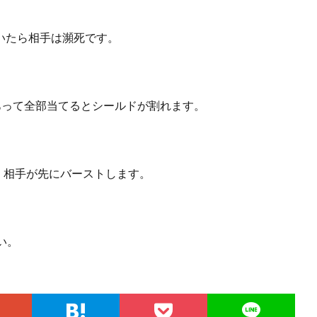
いたら相手は瀕死です。
あって全部当てるとシールドが割れます。
。
。相手が先にバーストします。
い。