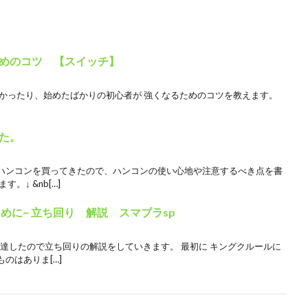
めのコツ 【スイッチ】
なかったり、始めたばかりの初心者が 強くなるためのコツを教えます。
た。
ハンコンを買ってきたので、ハンコンの使い心地や注意するべき点を書
。↓ &nb[…]
ために~ 立ち回り 解説 スマブラsp
到達したので立ち回りの解説をしていきます。 最初に キングクルールに
のはありま[…]